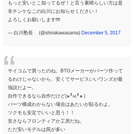
もっと安いとこ知ってるぜ！と言う素晴らしい方は是
非チンケなこの白川にお知らせください！
よろしくお願いします🤲
— 白川塾長©︎ (@shirakawasama)
December 5, 2017
サイコムで買ったのね。BTOメーカーがパーツ作って
るわけじゃないから、安くてサービスいいワンズが最
強説だよー。
自作できるなら自作だけど(๑╹ω╹๑ )
パーツ構成わからない場合はあたいが貼るわよ。
ツクモも安定でいいと思う！！
安さならフロンティアか工房だね。
ただ安いモデルは罠が多い