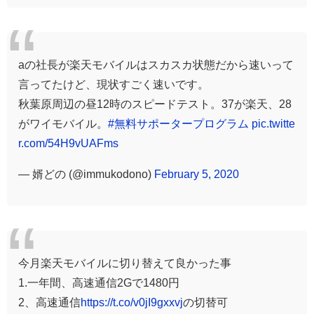
aの社長が楽天モバイルはスカスカ状態だから速いって
言ってたけど、現状すごく速いです。
秋葉原周辺の昼12時のスピードテスト。37が楽天、28
がワイモバイル。
#無料サポータープログラム
pic.twitte
r.com/54H9vUAFms
— 婿どの (@immukodono)
February 5, 2020
今月楽天モバイルに切り替えて良かった事
1.一年間、高速通信2Gで1480円
2、高速通信
https://t.co/v0jI9gxxvj
の切替可