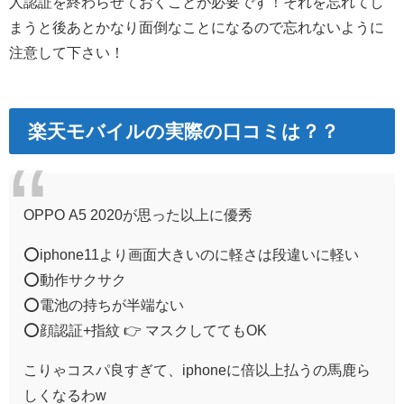
人認証を終わらせておくことが必要です！それを忘れてし
まうと後あとかなり面倒なことになるので忘れないように
注意して下さい！
楽天モバイルの実際の口コミは？？
OPPO A5 2020が思った以上に優秀
⭕️iphone11より画面大きいのに軽さは段違いに軽い
⭕動作サクサク
⭕️電池の持ちが半端ない
⭕️顔認証+指紋 👉 マスクしててもOK
こりゃコスパ良すぎて、iphoneに倍以上払うの馬鹿ら
しくなるわw