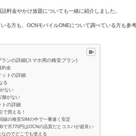
の通話料金やかけ放題についても一緒に紹介しました。
ている方も、OCNモバイルONEについて調べている方も参
プランの詳細(スマホ用の格安プラン)
違約金
リットの詳細
なる
ンがない
店舗がない
ットの詳細
引で買える！
回線の格安SIMの中で一番速く安定
Bで月770円はOCNの品質だとコスパが超良い
上なのでどこでも使える