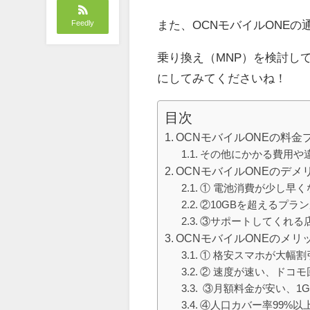
また、OCNモバイルONE
Feedly
乗り換え（MNP）を検討し
にしてみてくださいね！
目次
OCNモバイルONEの料金
その他にかかる費用や
OCNモバイルONEのデメ
① 電池消費が少し早く
②10GBを超えるプラ
③サポートしてくれる
OCNモバイルONEのメリ
① 格安スマホが大幅割
② 速度が速い、ドコモ
③月額料金が安い、1G
④人口カバー率99%以