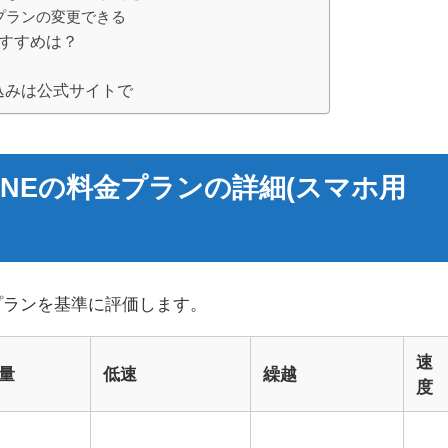
プランの変更できる
すすめは？
込みは公式サイトで
ONEの料金プランの詳細(スマホ用
金プランを基準に評価します。
速
量
低速
繰越
度