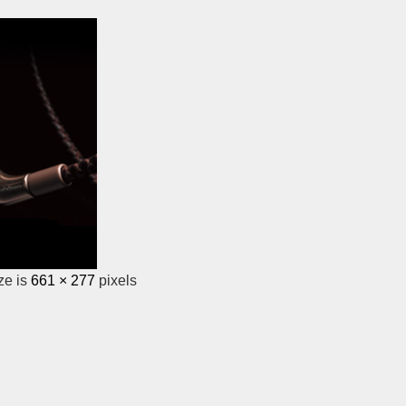
ze is
661 × 277
pixels