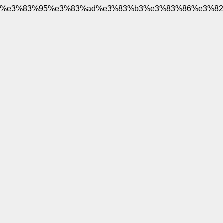
%e3%83%95%e3%83%ad%e3%83%b3%e3%83%86%e3%82